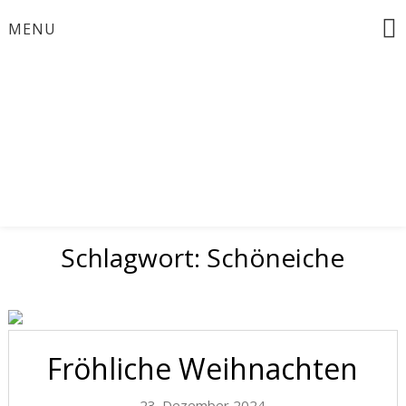
Skip
MENU
to
content
Bürgermeisterinwahl 2024
Zusammen für
Schöneiche
Schlagwort:
Schöneiche
Fröhliche Weihnachten
23. Dezember 2024