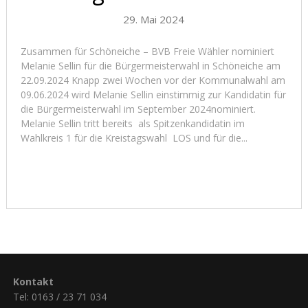
29. Mai 2024
Zusammen für Schöneiche – BVB Freie Wähler nominiert
Melanie Sellin für die Bürgermeisterwahl in Schöneiche am
22.09.2024 Knapp zwei Wochen vor der Kommunalwahl am
09.06.2024 wird Melanie Sellin einstimmig zur Kandidatin für
die Bürgermeisterwahl im September 2024nominiert.
Melanie Sellin tritt bereits als Spitzenkandidatin im
Wahlkreis 1 für die Kreistagswahl LOS und für die...
Read More
Kontakt
Tel: 0163 / 23 71 034