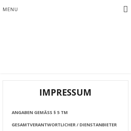
Skip
MENU
to
content
Bürgermeisterinwahl 2024
Zusammen für
Schöneiche
IMPRESSUM
ANGABEN GEMÄSS § 5 TM
GESAMTVERANTWORTLICHER / DIENSTANBIETER