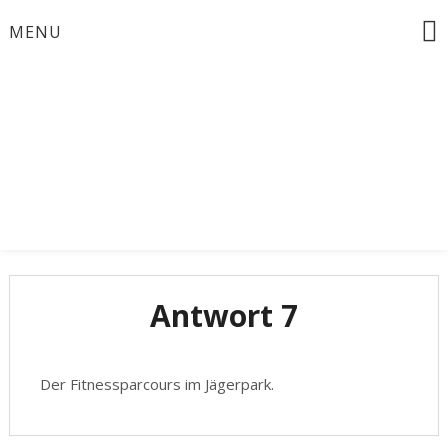
Skip
MENU
to
content
Bürgermeisterinwahl 2024
Zusammen für
Schöneiche
Antwort 7
Der Fitnessparcours im Jägerpark.