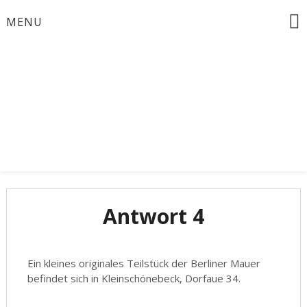
Skip
MENU
to
content
Bürgermeisterinwahl 2024
Zusammen für
Schöneiche
Antwort 4
Ein kleines originales Teilstück der Berliner Mauer
befindet sich in Kleinschönebeck, Dorfaue 34.